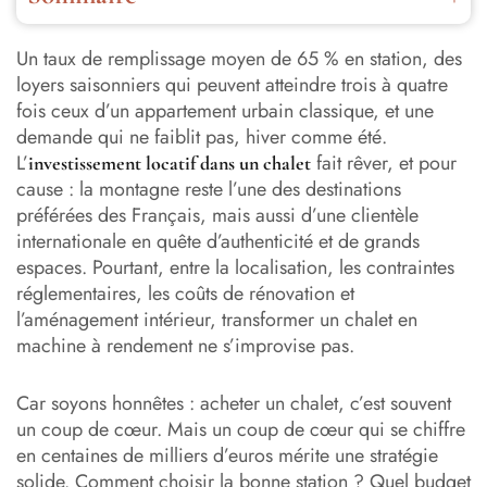
Pourquoi l’investissement locatif dans un chalet séduit
autant ?
Un taux de remplissage moyen de 65 % en station, des
loyers saisonniers qui peuvent atteindre trois à quatre
Choisir le bon emplacement : la clé de voûte de votre
fois ceux d’un appartement urbain classique, et une
projet
demande qui ne faiblit pas, hiver comme été.
L’
fait rêver, et pour
investissement locatif dans un chalet
Budget et financement : combien coûte réellement un
cause : la montagne reste l’une des destinations
investissement locatif dans un chalet ?
préférées des Français, mais aussi d’une clientèle
internationale en quête d’authenticité et de grands
L’aménagement intérieur : le levier qui transforme un
chalet en pépite locative
espaces. Pourtant, entre la localisation, les contraintes
réglementaires, les coûts de rénovation et
Fiscalité et statut juridique : optimiser la rentabilité de
l’aménagement intérieur, transformer un chalet en
votre investissement
machine à rendement ne s’improvise pas.
Gestion locative : déléguer ou gérer soi-même ?
Car soyons honnêtes : acheter un chalet, c’est souvent
Les erreurs à éviter pour réussir son investissement locatif
un coup de cœur. Mais un coup de cœur qui se chiffre
dans un chalet
en centaines de milliers d’euros mérite une stratégie
solide. Comment choisir la bonne station ? Quel budget