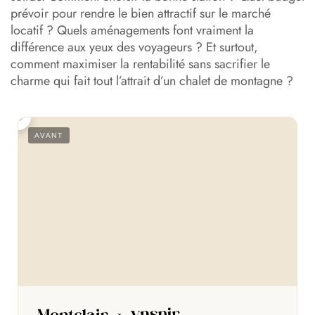
Faire appel à un architecte d’intérieur : un investissement
prévoir pour rendre le bien attractif sur le marché
dans l’investissement
locatif ? Quels aménagements font vraiment la
différence aux yeux des voyageurs ? Et surtout,
En résumé : les clés d’un investissement locatif dans un
comment maximiser la rentabilité sans sacrifier le
chalet réussi
charme qui fait tout l’attrait d’un chalet de montagne ?
S
AVANT