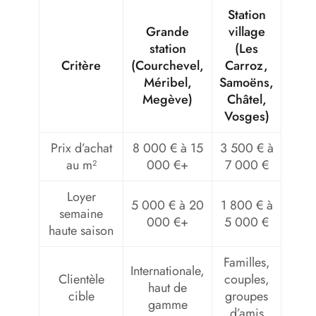
Station
Grande
village
station
(Les
Critère
(Courchevel,
Carroz,
Méribel,
Samoëns,
Megève)
Châtel,
Vosges)
Prix d’achat
8 000 € à 15
3 500 € à
au m²
000 €+
7 000 €
Loyer
5 000 € à 20
1 800 € à
semaine
000 €+
5 000 €
haute saison
Familles,
Internationale,
Clientèle
couples,
haut de
cible
groupes
gamme
d’amis