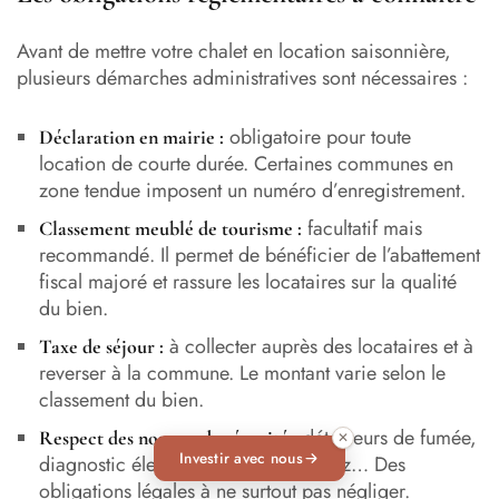
Avant de mettre votre chalet en location saisonnière,
plusieurs démarches administratives sont nécessaires :
obligatoire pour toute
Déclaration en mairie :
location de courte durée. Certaines communes en
zone tendue imposent un numéro d’enregistrement.
facultatif mais
Classement meublé de tourisme :
recommandé. Il permet de bénéficier de l’abattement
fiscal majoré et rassure les locataires sur la qualité
du bien.
à collecter auprès des locataires et à
Taxe de séjour :
reverser à la commune. Le montant varie selon le
classement du bien.
détecteurs de fumée,
Respect des normes de sécurité :
✕
Investir avec nous
diagnostic électrique, conformité gaz… Des
obligations légales à ne surtout pas négliger.