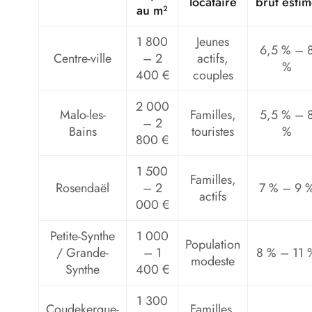
locataire
brut esti
au m²
1 800
Jeunes
6,5 % – 
Centre-ville
– 2
actifs,
%
400 €
couples
2 000
Malo-les-
Familles,
5,5 % – 
– 2
Bains
touristes
%
800 €
1 500
Familles,
Rosendaël
– 2
7 % – 9 
actifs
000 €
Petite-Synthe
1 000
Population
/ Grande-
– 1
8 % – 11 
modeste
Synthe
400 €
1 300
Coudekerque-
Familles,