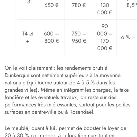
T3
650 €
780 €
130
8,5
000 €
90
T4 et
600 –
750 –
000 –
6 % –
+
800 €
950 €
170
000 €
On le voit clairement : les rendements bruts à
Dunkerque sont nettement supérieurs à la moyenne
nationale (qui tourne autour de 4 à 5 % dans les
grandes villes). Même en intégrant les charges, la taxe
foncière et les éventuels travaux, on reste sur des
performances très intéressantes, surtout pour les petites
surfaces en centre-ville ou à Rosendaël.
Le meublé, quant à lui, permet de booster le loyer de
20 à 30 % par rapport à la location nue, tout en