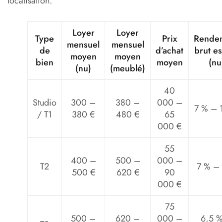
localisation.
Loyer
Loyer
Type
Prix
Rende
mensuel
mensuel
de
d’achat
brut e
moyen
moyen
bien
moyen
(nu
(nu)
(meublé)
40
Studio
300 –
380 –
000 –
7 % – 
/ T1
380 €
480 €
65
000 €
55
400 –
500 –
000 –
T2
7 % –
500 €
620 €
90
000 €
75
500 –
620 –
000 –
6,5 