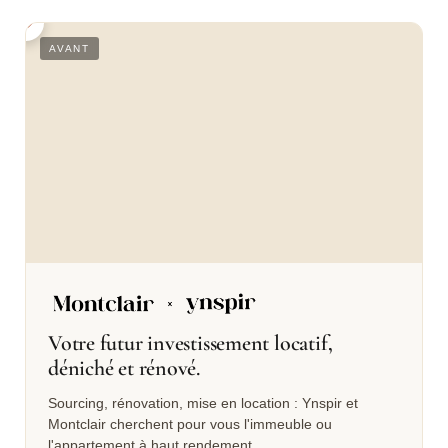
Conclusion : Dunkerque, une pépite pour l’investissement
locatif
S
AVANT
Votre futur investissement locatif,
déniché et rénové.
Sourcing, rénovation, mise en location : Ynspir et
Montclair cherchent pour vous l'immeuble ou
l'appartement à haut rendement.