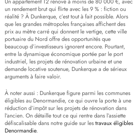
sous-cotée
Un appartement T2 rénové à moins de 80 000 €, avec
un rendement brut qui flirte avec les 9 % : fiction ou
Les avantages et inconvénients d’un investissement locatif
réalité ? À Dunkerque, c’est tout à fait possible. Alors
à Dunkerque
que les grandes métropoles françaises affichent des
prix au mètre carré qui donnent le vertige, cette ville
Où investir à Dunkerque ? Comparatif des quartiers
portuaire du Nord offre des opportunités que
beaucoup d’investisseurs ignorent encore. Pourtant,
Loyers et rendements : à quoi s’attendre concrètement ?
entre la dynamique économique portée par le port
Cas concrets : deux exemples d’investissement locatif à
industriel, les projets de rénovation urbaine et une
Dunkerque
demande locative soutenue, Dunkerque a de sérieux
arguments à faire valoir.
Les dispositifs fiscaux applicables à Dunkerque
À noter aussi : Dunkerque figure parmi les communes
Notre avis d’architecte d’intérieur : comment optimiser
éligibles au Denormandie, ce qui ouvre la porte à une
votre bien à Dunkerque
réduction d’impôt sur les projets de rénovation dans
Ynspir Invest : votre investissement locatif clé en main
l’ancien. On détaille tout ce qui rentre dans l’assiette
défiscalisable dans notre guide sur les
travaux éligibles
Les risques de ne pas se faire accompagner
Denormandie
.