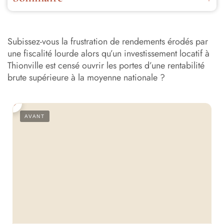
Pourquoi l’investissement locatif à Thionville s’impose
5 indicateurs clés sur la rentabilité thionvilloise
Subissez-vous la frustration de rendements érodés par
une fiscalité lourde alors qu’un investissement locatif à
Sélection des quartiers à privilégier pour votre
Thionville est censé ouvrir les portes d’une rentabilité
patrimoine
brute supérieure à la moyenne nationale ?
Comment réduire sa pression fiscale sur le secteur
mosellan ?
S
AVANT
Ynspir Invest : la métamorphose des biens au service du
rendement
FAQ