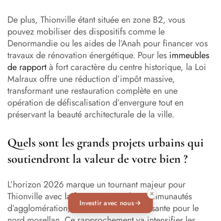
De plus, Thionville étant située en zone B2, vous
pouvez mobiliser des dispositifs comme le
Denormandie ou les aides de l’Anah pour financer vos
travaux de rénovation énergétique. Pour les
immeubles
de rapport
à fort caractère du centre historique, la Loi
Malraux offre une réduction d’impôt massive,
transformant une restauration complète en une
opération de défiscalisation d’envergure tout en
préservant la beauté architecturale de la ville.
Quels sont les grands projets urbains qui
soutiendront la valeur de votre bien ?
L’horizon 2026 marque un tournant majeur pour
✕
Thionville avec la fusion prévue des communautés
Investir avec nous
d’agglomération, créant une entité puissante pour le
nord mosellan. Ce rapprochement va intensifier les