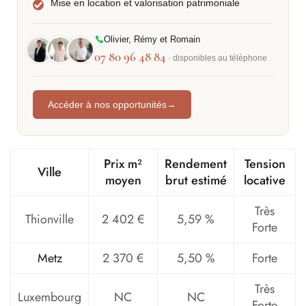
Mise en location et valorisation patrimoniale
Olivier, Rémy et Romain
07 80 96 48 84
· disponibles au téléphone
Accéder à nos opportunités
→
Prix m²
Rendement
Tension
Ville
moyen
brut estimé
locative
Très
Thionville
2 402 €
5,59 %
Forte
Metz
2 370 €
5,50 %
Forte
Très
Luxembourg
NC
NC
Forte