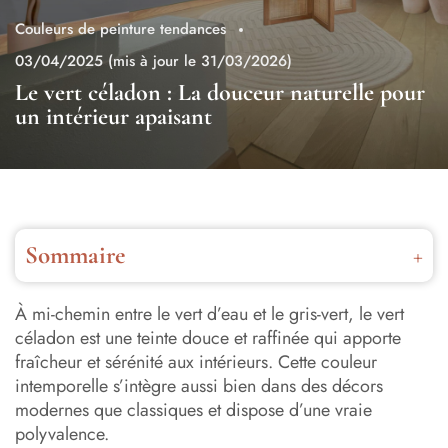
Couleurs de peinture tendances
03/04/2025
(mis à jour le 31/03/2026)
Le vert céladon : La douceur naturelle pour
un intérieur apaisant
Sommaire
Pourquoi choisir le vert céladon ?
À mi-chemin entre le vert d’eau et le gris-vert, le vert
Conseils d’application et ambiance : sublimer le vert
céladon est une teinte douce et raffinée qui apporte
céladon chez soi
fraîcheur et sérénité aux intérieurs. Cette couleur
intemporelle s’intègre aussi bien dans des décors
Comment intégrer le vert céladon dans son intérieur ?
modernes que classiques et dispose d’une vraie
polyvalence.
Avec quelles couleurs associer le vert céladon ?