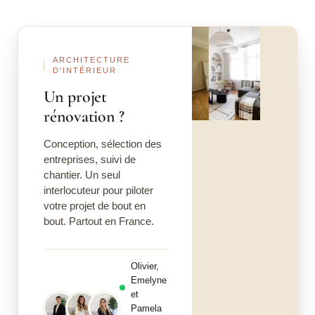
Vert céladon ou vert sauge ?
Avant
Après
Le vert céladon, souvent confondu avec le vert menthe,
ARCHITECTURE
on vous explique !
D'INTÉRIEUR
Un projet
Vert céladon peinture : les meilleures références
françaises
rénovation ?
Conception, sélection des
entreprises, suivi de
chantier. Un seul
interlocuteur pour piloter
votre projet de bout en
bout. Partout en France.
Olivier,
Emelyne
et
Pamela