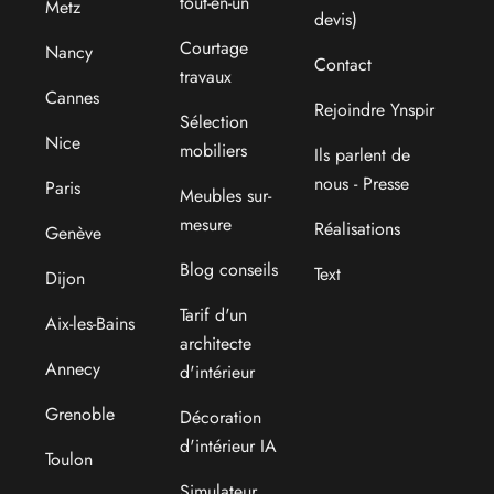
tout-en-un
Metz
devis)
Courtage
Nancy
Contact
travaux
Cannes
Rejoindre Ynspir
Sélection
Nice
mobiliers
Ils parlent de
nous - Presse
Paris
Meubles sur-
mesure
Réalisations
Genève
Blog conseils
Text
Dijon
Tarif d'un
Aix-les-Bains
architecte
Annecy
d'intérieur
Grenoble
Décoration
d'intérieur IA
Toulon
Simulateur