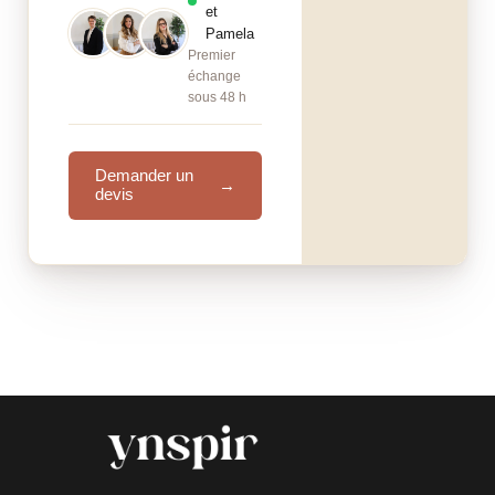
et
Pamela
Premier
échange
sous 48 h
Demander un
→
devis