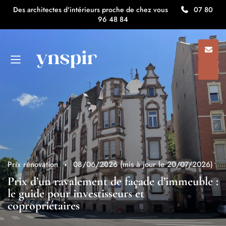
Des architectes d'intérieurs proche de chez vous
07 80
96 48 84
Prix rénovation
08/06/2026
(mis à jour le 20/07/2026)
Prix d’un ravalement de façade d’immeuble :
le guide pour investisseurs et
copropriétaires