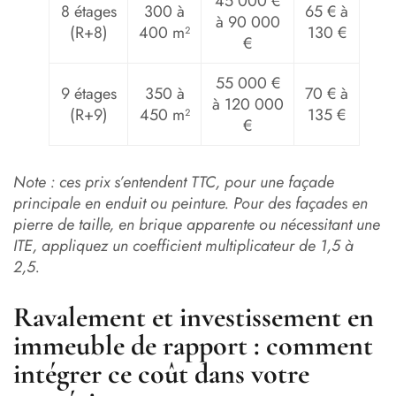
45 000 €
8 étages
300 à
65 € à
à 90 000
(R+8)
400 m²
130 €
€
55 000 €
9 étages
350 à
70 € à
à 120 000
(R+9)
450 m²
135 €
€
Note : ces prix s’entendent TTC, pour une façade
principale en enduit ou peinture. Pour des façades en
pierre de taille, en brique apparente ou nécessitant une
ITE, appliquez un coefficient multiplicateur de 1,5 à
2,5.
Ravalement et investissement en
immeuble de rapport : comment
intégrer ce coût dans votre