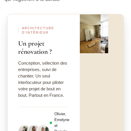
Copropriétaires : comment se répartit le coût et comment
le réduire ?
Avant
Après
Comment obtenir le meilleur prix pour votre ravalement
de façade d’immeuble
ARCHITECTURE
D'INTÉRIEUR
Les erreurs à éviter quand on budgétise un ravalement
Un projet
rénovation ?
Conclusion : le ravalement, un investissement stratégique
à planifier
Conception, sélection des
entreprises, suivi de
chantier. Un seul
interlocuteur pour piloter
votre projet de bout en
bout. Partout en France.
Olivier,
Emelyne
et