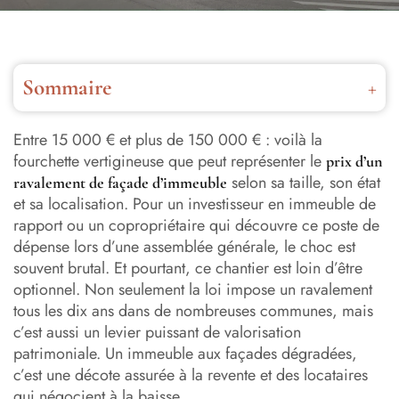
Sommaire
Pourquoi le ravalement de façade est un passage obligé
(et pas qu’une question d’esthétique)
Entre 15 000 € et plus de 150 000 € : voilà la
fourchette vertigineuse que peut représenter le
prix d’un
Les facteurs qui font varier le prix d’un ravalement de
selon sa taille, son état
ravalement de façade d’immeuble
façade d’immeuble
et sa localisation. Pour un investisseur en immeuble de
rapport ou un copropriétaire qui découvre ce poste de
Prix d’un ravalement de façade d’immeuble selon le
dépense lors d’une assemblée générale, le choc est
nombre d’étages
souvent brutal. Et pourtant, ce chantier est loin d’être
optionnel. Non seulement la loi impose un ravalement
Tableau récapitulatif : prix d’un ravalement de façade
d’immeuble par nombre d’étages
tous les dix ans dans de nombreuses communes, mais
c’est aussi un levier puissant de valorisation
Ravalement et investissement en immeuble de rapport :
patrimoniale. Un immeuble aux façades dégradées,
comment intégrer ce coût dans votre stratégie
c’est une décote assurée à la revente et des locataires
qui négocient à la baisse.